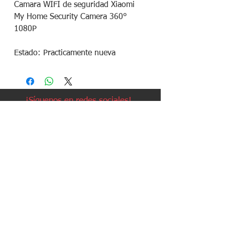
Camara WIFI de seguridad Xiaomi 
My Home Security Camera 360° 
1080P

Estado: Practicamente nueva
¡Síguenos en redes sociales!
Política de devoluciones
Política de cookies
Política de envíos
Aviso legal
Contacto
Política de privacidad