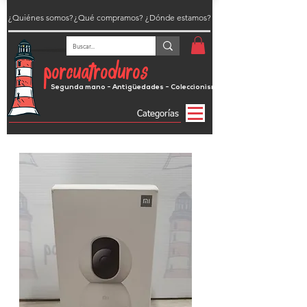
¿Quiénes somos?
¿Qué compramos?
¿Dónde estamos?
porcuatroduros
Segunda mano - Antigüedades - Coleccionismo
Categorías