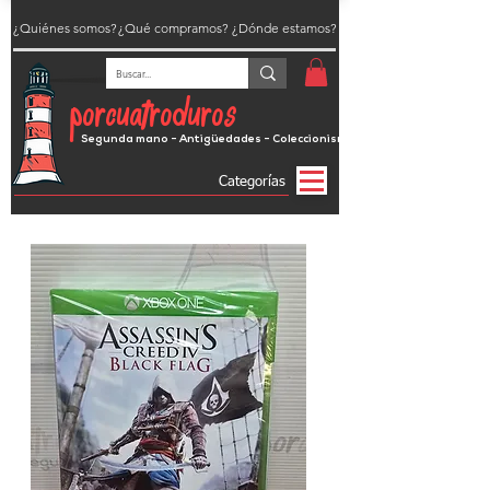
¿Quiénes somos?
¿Qué compramos?
¿Dónde estamos?
porcuatroduros
Segunda mano - Antigüedades - Coleccionismo
Categorías