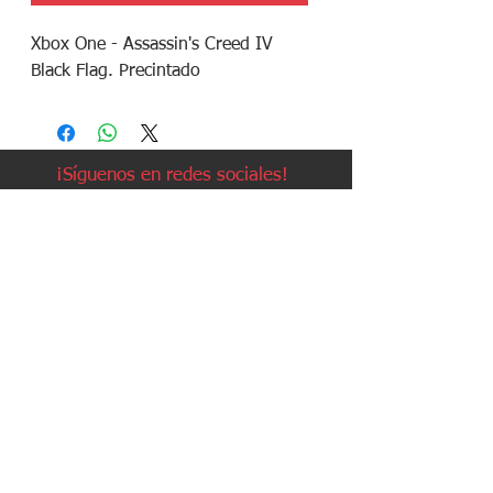
Xbox One - Assassin's Creed IV
Black Flag. Precintado
¡Síguenos en redes sociales!
Política de devoluciones
Política de cookies
Política de envíos
Aviso legal
Contacto
Política de privacidad
Contacto: