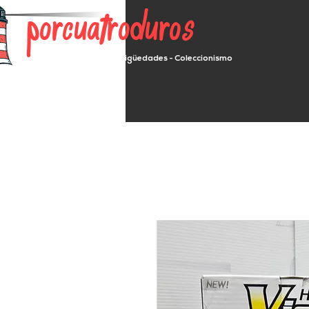
porcuatroduros
Segunda mano - Antigüedades - Coleccionismo