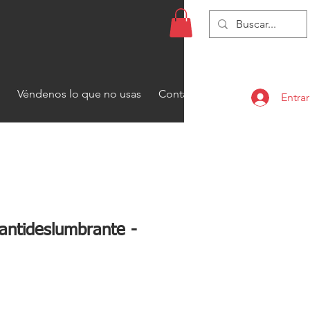
Véndenos lo que no usas
Contacto
Entrar
 antideslumbrante -
recio
de