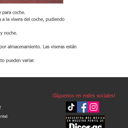
e para coche.
 a la visera del coche, pudiendo
 y noche.
 por almacenamiento. Las viseras están
cto pueden variar.
¡Síguenos en redes sociales!
2
nte)