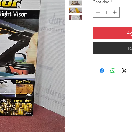
Cantidad
*
o
Ag
R