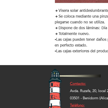
🔸️Visera solar antideslumbrant
🔸️Se coloca mediante una pinza
plegarse cuando no se utiliza.
🔸️Dispone de dos láminas: Día
🔸️Totalmente nuevo.
▪️Las cajas pueden tener daños
en perfecto estado.
▪️Las cajas exteriores del produ
Contacto:
Avda. Ruzafa, 20, local 
03501 - Benidorm (Alica
Teléfono: