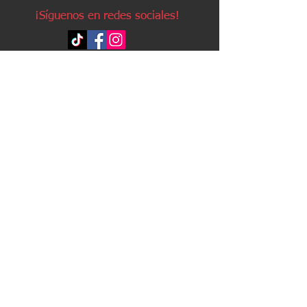
¡Síguenos en redes sociales!
Política de devoluciones
Política de cookies
Política de envíos
Aviso legal
Contacto
Política de privacidad
Contacto:
Avda. Ruzafa, 20, local 2
03501 - Benidorm (Alicante)
Teléfono:
96 623 63 25