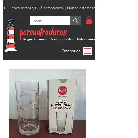
¿Quiénes somos?
¿Qué compramos?
¿Dónde estamos?
porcuatroduros
Segunda mano - Antigüedades - Coleccionismo
Categorías