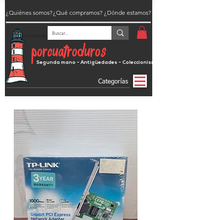
¿Quiénes somos?
¿Qué compramos?
¿Dónde estamos?
porcuatroduros
Segunda mano - Antigüedades - Coleccionismo
Categorías