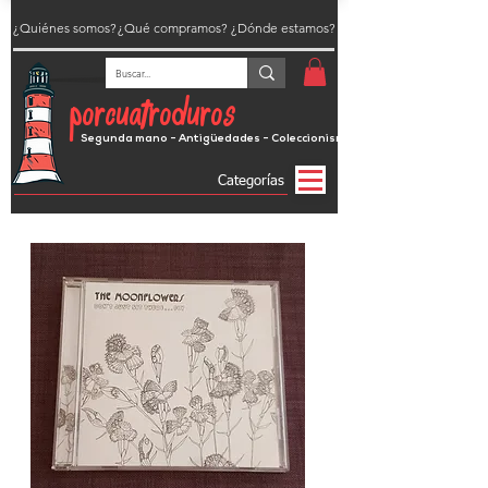
¿Quiénes somos?
¿Qué compramos?
¿Dónde estamos?
porcuatroduros
Segunda mano - Antigüedades - Coleccionismo
Categorías