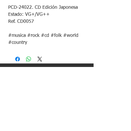
PCD-24022. CD Edición Japonesa

Estado: VG+/VG++

Ref. CD0057

#musica #rock #cd #folk #world 
#country
¡Síguenos en redes sociales!
Política de devoluciones
Política de cookies
Política de envíos
Aviso legal