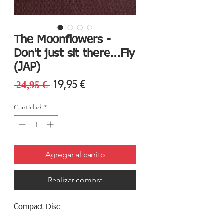
The Moonflowers -
Don't just sit there...Fly
(JAP)
Precio
Precio
19,95 €
 24,95 € 
de
Cantidad
*
oferta
Agregar al carrito
Realizar compra
Compact Disc
