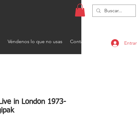
Véndenos lo que no usas
Contacto
Entrar
Live in London 1973-
gipak