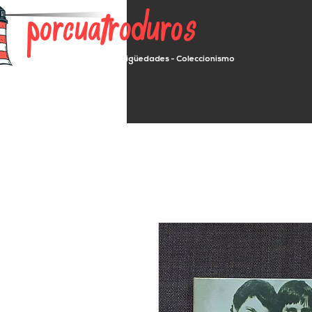
porcuatroduros
Segunda mano - Antigüedades - Coleccionismo