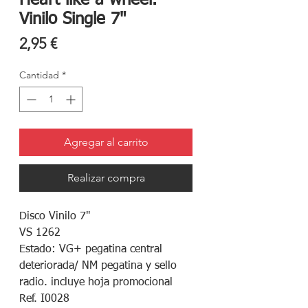
Heart like a wheel.
Vinilo Single 7"
Precio
2,95 €
Cantidad
*
Agregar al carrito
Realizar compra
Disco Vinilo 7"
VS 1262
Estado: VG+ pegatina central
deteriorada/ NM pegatina y sello
radio. incluye hoja promocional
Ref. I0028