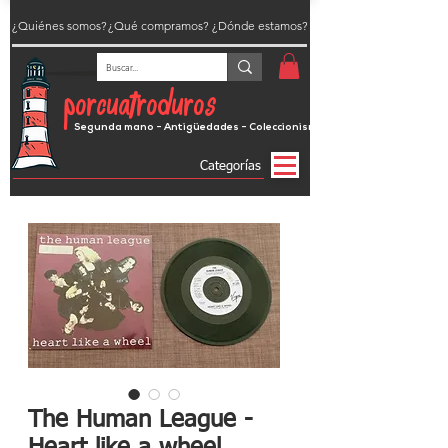
¿Quiénes somos?
¿Qué compramos?
¿Dónde estamos?
porcuatroduros
Segunda mano - Antigüedades - Coleccionismo
Categorías
The Human League -