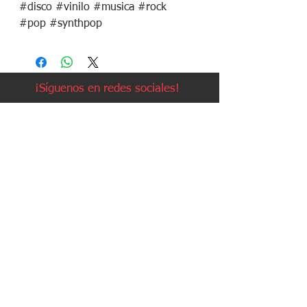
#disco #vinilo #musica #rock
#pop #synthpop
¡Síguenos en redes sociales!
Política de devoluciones
Política de cookies
Política de envíos
Aviso legal
Contacto
Política de privacidad
Contacto:
Avda. Ruzafa, 20, local 2