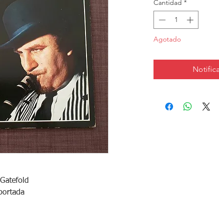
Cantidad
*
Agotado
Notifica
Gatefold
portada