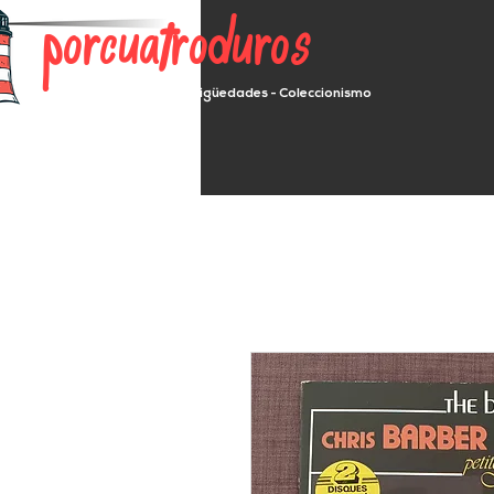
porcuatroduros
Segunda mano - Antigüedades - Coleccionismo