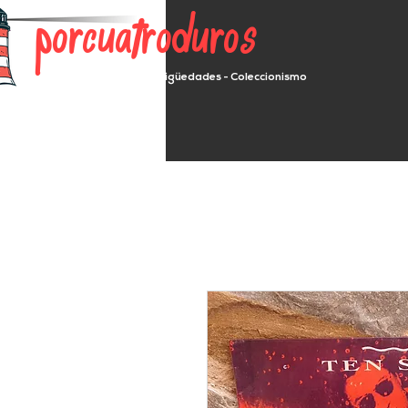
porcuatroduros
Segunda mano - Antigüedades - Coleccionismo