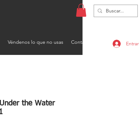
Véndenos lo que no usas
Contacto
Entrar
 Under the Water
1