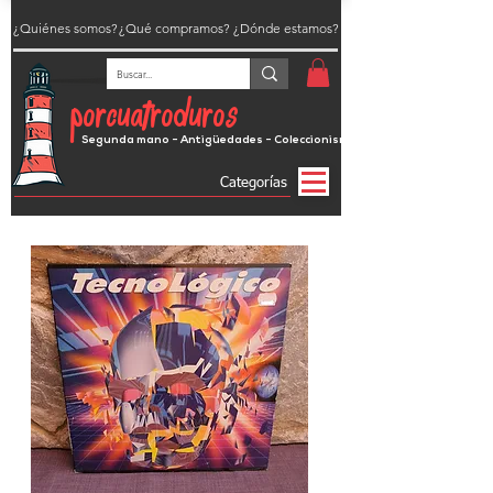
¿Quiénes somos?
¿Qué compramos?
¿Dónde estamos?
porcuatroduros
Segunda mano - Antigüedades - Coleccionismo
Categorías