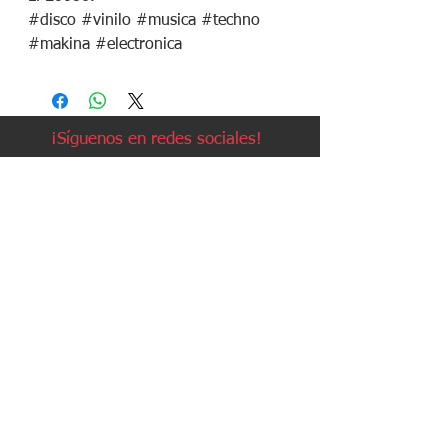
#disco #vinilo #musica #techno
#makina #electronica
¡Síguenos en redes sociales!
Política de devoluciones
Política de cookies
Política de envíos
Aviso legal
Contacto
Política de privacidad
Contacto: