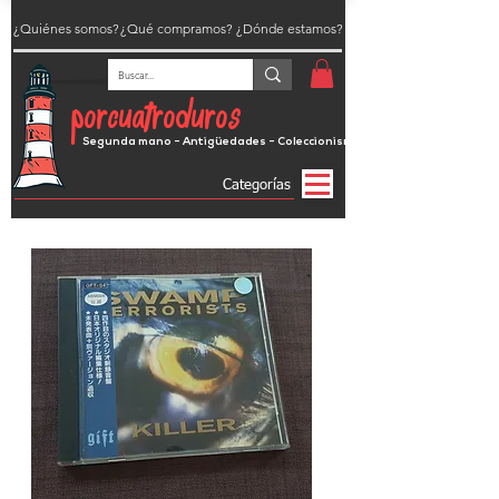
¿Quiénes somos?
¿Qué compramos?
¿Dónde estamos?
porcuatroduros
Segunda mano - Antigüedades - Coleccionismo
Categorías