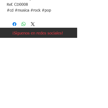
Ref. CD0008
#cd #musica #rock #pop
¡Síguenos en redes sociales!
Política de devoluciones
Política de cookies
Política de envíos
Aviso legal
Contacto
Política de privacidad
Contacto: