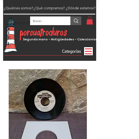
¿Quiénes somos?
¿Qué compramos?
¿Dónde estamos?
porcuatroduros
Segunda mano - Antigüedades - Coleccionismo
Categorías