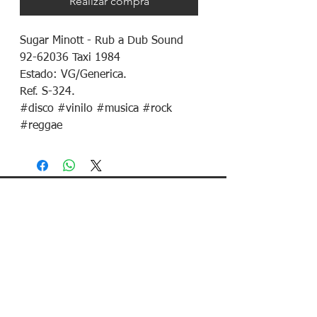
Realizar compra
Sugar Minott - Rub a Dub Sound
92-62036 Taxi 1984
Estado: VG/Generica.
Ref. S-324.
#disco #vinilo #musica #rock
#reggae
¡Síguenos en redes sociales!
Política de devoluciones
Política de cookies