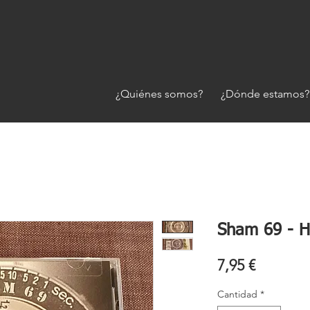
¿Quiénes somos?
¿Dónde estamos?
Sham 69 - H
Precio
7,95 €
Cantidad
*