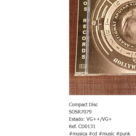
Compact Disc
SOSR7079
Estado: VG++/VG+
Ref. CD0131
#musica #cd #music #punk