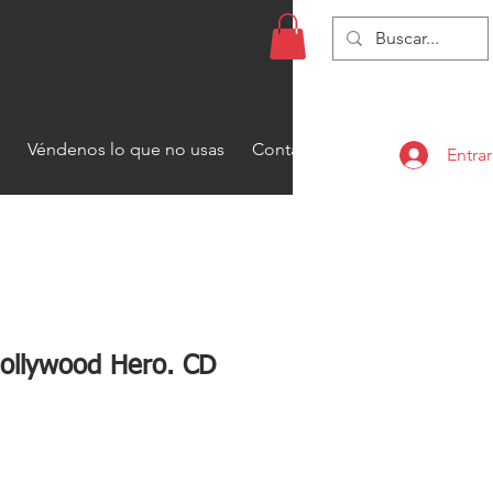
Véndenos lo que no usas
Contacto
Entrar
ollywood Hero. CD