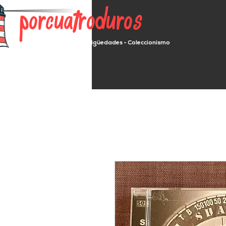
porcuatroduros
Segunda mano - Antigüedades - Coleccionismo