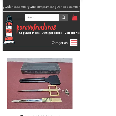
¿Quiénes somos?
¿Qué compramos?
¿Dónde estamos?
porcuatroduros
Segunda mano - Antigüedades - Coleccionismo
Categorías