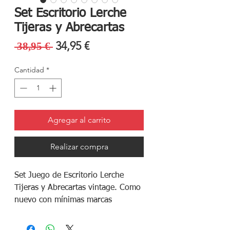
Set Escritorio Lerche
Tijeras y Abrecartas
Precio
Precio
34,95 €
 38,95 € 
de
Cantidad
*
oferta
Agregar al carrito
Realizar compra
Set Juego de Escritorio Lerche
Tijeras y Abrecartas vintage. Como
nuevo con mínimas marcas