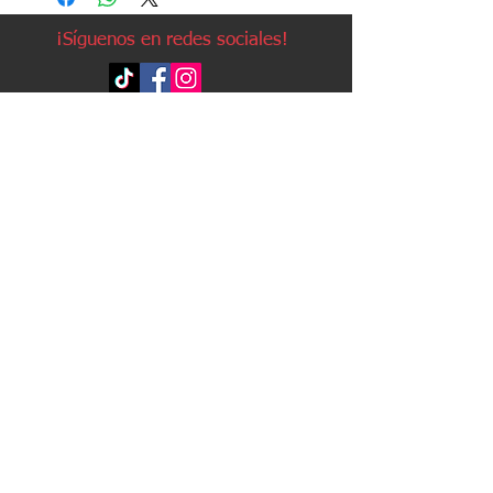
¡Síguenos en redes sociales!
Política de devoluciones
Política de cookies
Política de envíos
Aviso legal
Contacto
Política de privacidad
Contacto:
Avda. Ruzafa, 20, local 2
03501 - Benidorm (Alicante)
Teléfono:
96 623 63 25