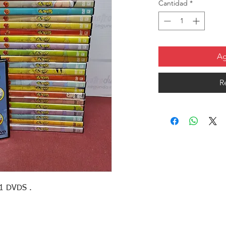
Cantidad
*
Ag
R
1 DVDS .