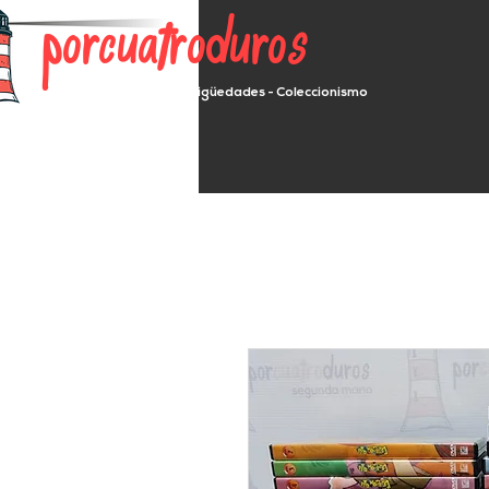
porcuatroduros
Segunda mano - Antigüedades - Coleccionismo