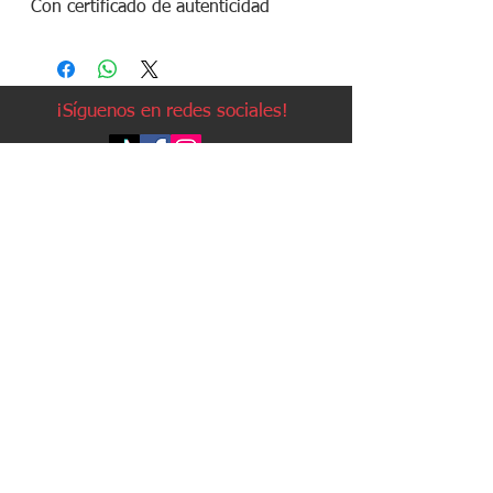
Con certificado de autenticidad
¡Síguenos en redes sociales!
Política de devoluciones
Política de cookies
Política de envíos
Aviso legal
Contacto
Política de privacidad
Contacto:
Avda. Ruzafa, 20, local 2
03501 - Benidorm (Alicante)