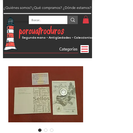
¿Quiénes somos?
¿Qué compramos?
¿Dónde estamos?
porcuatroduros
Segunda mano - Antigüedades - Coleccionismo
Categorías