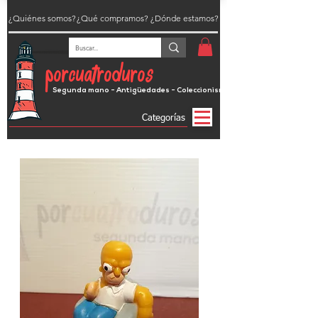
¿Quiénes somos?
¿Qué compramos?
¿Dónde estamos?
porcuatroduros
Segunda mano - Antigüedades - Coleccionismo
Categorías