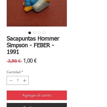
Sacapuntas Hommer
Simpson - FEBER -
1991
Precio
Precio
1,00 €
 3,90 € 
de
Cantidad
*
oferta
Agregar al carrito