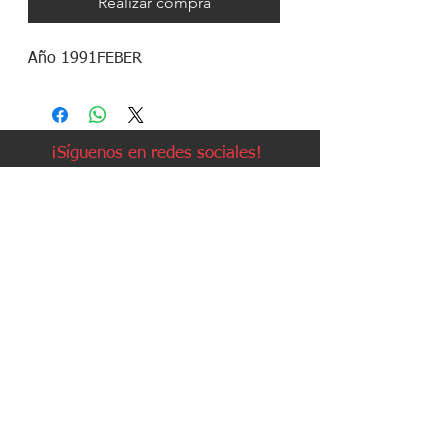
Realizar compra
Año 1991FEBER
¡Síguenos en redes sociales!
Política de devoluciones
Política de cookies
Política de envíos
Aviso legal
Contacto
Política de privacidad
Contacto: