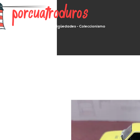
porcuatroduros
Segunda mano - Antigüedades - Coleccionismo