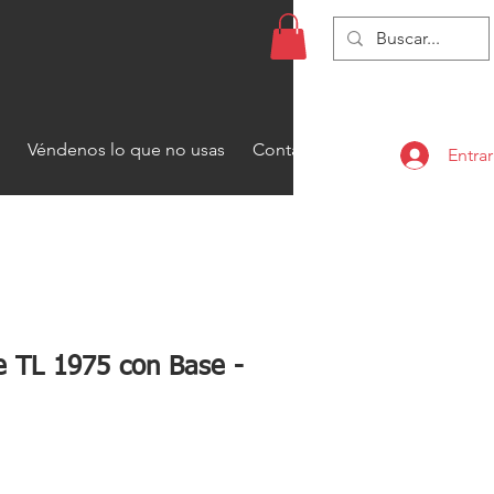
Véndenos lo que no usas
Contacto
Entrar
e TL 1975 con Base -