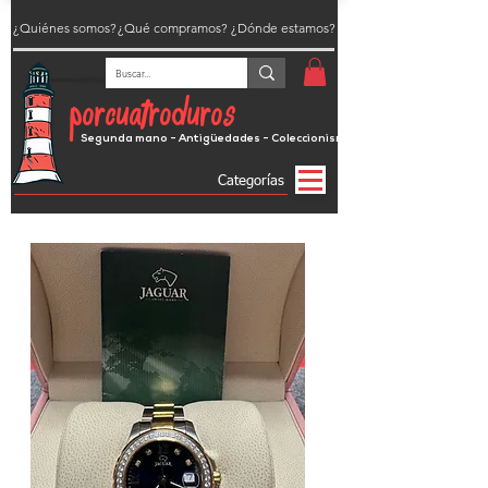
¿Quiénes somos?
¿Qué compramos?
¿Dónde estamos?
porcuatroduros
Segunda mano - Antigüedades - Coleccionismo
Categorías