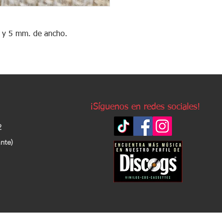
 y 5 mm. de ancho.
¡Síguenos en redes sociales!
2
nte)