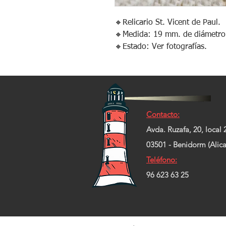
🔸️Relicario St. Vicent de Paul.
🔸️Medida: 19 mm. de diámetro
🔸️Estado: Ver fotografías.
Contacto:
Avda. Ruzafa, 20, local 
03501 - Benidorm (Alica
Teléfono:
96 623 63 25