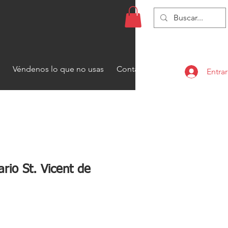
Véndenos lo que no usas
Contacto
Entrar
ario St. Vicent de