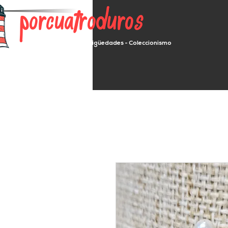
porcuatroduros
Segunda mano - Antigüedades - Coleccionismo