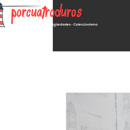
porcuatroduros
Segunda mano - Antigüedades - Coleccionismo