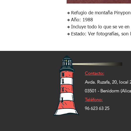
🔸️Refugio de montaña Pinypon
🔸️Año: 1988
🔸️Incluye todo lo que se ve en 
🔸️Estado: Ver fotografías, son 
Contacto:
Avda. Ruzafa, 20, local 
03501 - Benidorm (Alica
Teléfono:
96 623 63 25