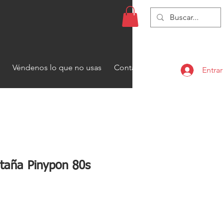
Véndenos lo que no usas
Contacto
Entrar
taña Pinypon 80s