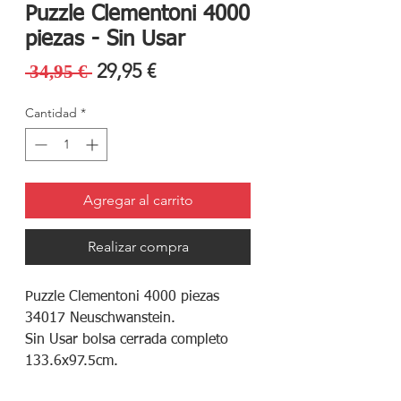
Puzzle Clementoni 4000
piezas - Sin Usar
Precio
Precio
29,95 €
 34,95 € 
de
Cantidad
*
oferta
Agregar al carrito
Realizar compra
Puzzle Clementoni 4000 piezas
34017 Neuschwanstein.
Sin Usar bolsa cerrada completo
133.6x97.5cm.