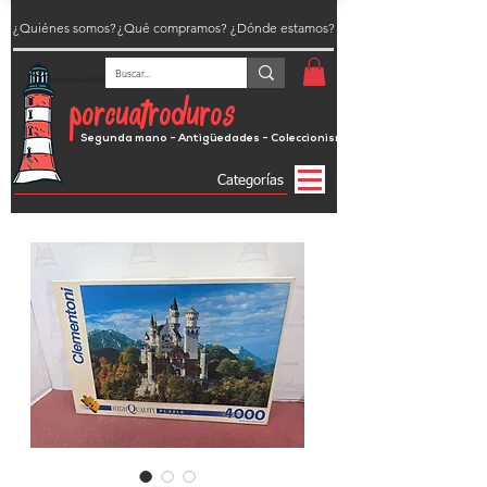
¿Quiénes somos?
¿Qué compramos?
¿Dónde estamos?
porcuatroduros
Segunda mano - Antigüedades - Coleccionismo
Categorías