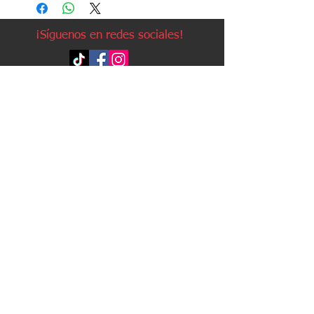
¡Síguenos en redes sociales!
Política de devoluciones
Política de cookies
Política de envíos
Aviso legal
Contacto
Política de privacidad
Contacto:
Avda. Ruzafa, 20, local 2
03501 - Benidorm (Alicante)
Teléfono:
96 623 63 25