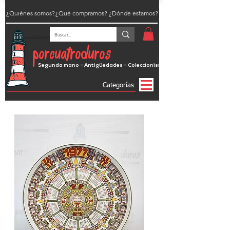
¿Quiénes somos?
¿Qué compramos?
¿Dónde estamos?
porcuatroduros
Segunda mano - Antigüedades - Coleccionismo
Categorías