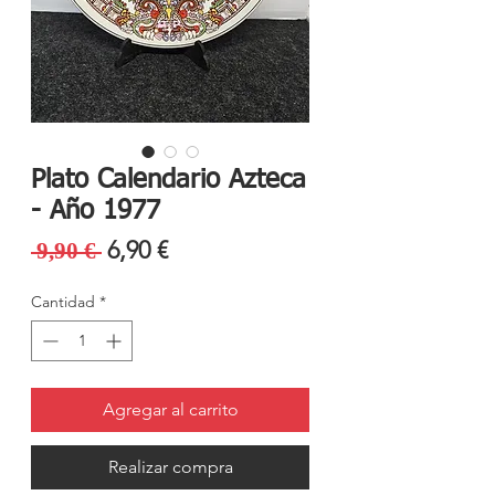
Plato Calendario Azteca
- Año 1977
Precio
Precio
6,90 €
 9,90 € 
de
Cantidad
*
oferta
Agregar al carrito
Realizar compra