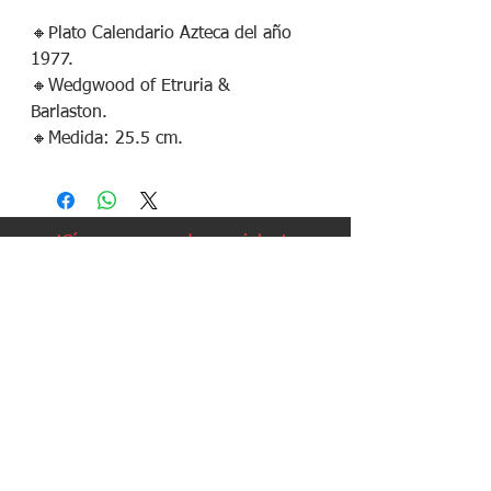
🔸️Plato Calendario Azteca del año
1977.
🔸️Wedgwood of Etruria &
Barlaston.
🔸️Medida: 25.5 cm.
¡Síguenos en redes sociales!
Política de devoluciones
Política de cookies
Política de envíos
Aviso legal
Contacto
Política de privacidad