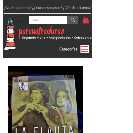
¿Quiénes somos?
¿Qué compramos?
¿Dónde estamos?
porcuatroduros
Segunda mano - Antigüedades - Coleccionismo
Categorías