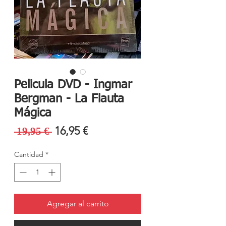
Pelicula DVD - Ingmar
Bergman - La Flauta
Mágica
Precio
Precio
16,95 €
 19,95 € 
de
Cantidad
*
oferta
Agregar al carrito