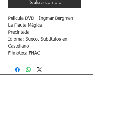
Realizar compra
Pelicula DVD - Ingmar Bergman -
La Flauta Mágica
Precintada
Idioma: Sueco. Subtítulos en
Castellano
Filmoteca FNAC
¡Síguenos en redes sociales!
Política de devoluciones
Política de cookies