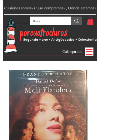
¿Quiénes somos?
¿Qué compramos?
¿Dónde estamos?
porcuatroduros
Segunda mano - Antigüedades - Coleccionismo
Categorías