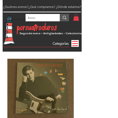
¿Quiénes somos?
¿Qué compramos?
¿Dónde estamos?
porcuatroduros
Segunda mano - Antigüedades - Coleccionismo
Categorías