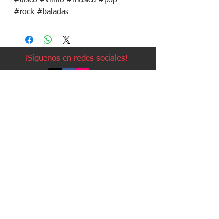
#disco #vinilo #musica #pop
#rock #baladas
¡Síguenos en redes sociales!
Política de devoluciones
Política de cookies
Política de envíos
Aviso legal
Contacto
Política de privacidad
Contacto:
Avda. Ruzafa, 20, local 2