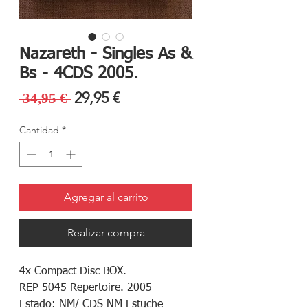
Nazareth - Singles As &
Bs - 4CDS 2005.
Precio
Precio
29,95 €
 34,95 € 
de
Cantidad
*
oferta
Agregar al carrito
Realizar compra
4x Compact Disc BOX.
REP 5045 Repertoire. 2005
Estado: NM/ CDS NM Estuche