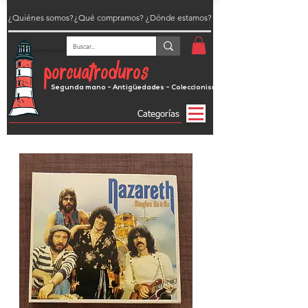
¿Quiénes somos?
¿Qué compramos?
¿Dónde estamos?
porcuatroduros
Segunda mano - Antigüedades - Coleccionismo
Categorías