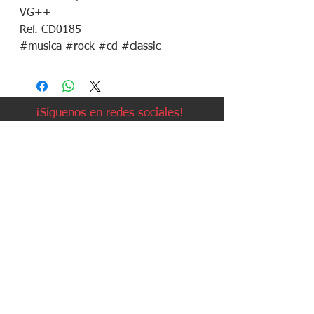
VG++
Ref. CD0185
#musica #rock #cd #classic
¡Síguenos en redes sociales!
Política de devoluciones
Política de cookies
Política de envíos
Aviso legal
Contacto
Política de privacidad