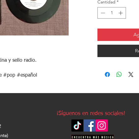
Cantidad
*
o
Ag
R
na y sello radio.
le #pop #español
¡Síguenos en redes sociales!
2
nte)