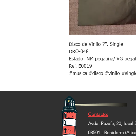
Disco de Vinilo 7". Single
DRO-048
Estado: NM pegatina/ VG pegati
Ref. E0019
#musica #disco #vinilo #sing
Contacto:
Avda. Ruzafa, 20, local 
03501 - Benidorm (Alica