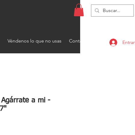
Véndenos lo que no usas
Contacto
Entrar
Agárrate a mi -
 7"
recio
de