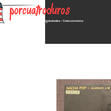
porcuatroduros
Segunda mano - Antigüedades - Coleccionismo