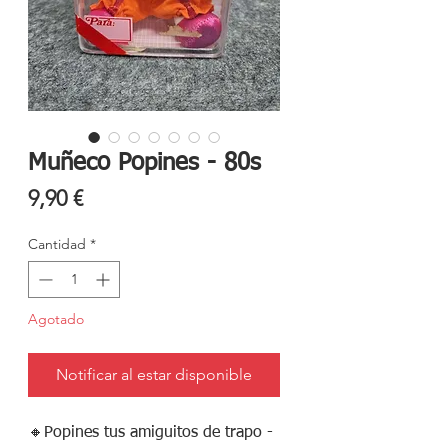
Muñeco Popines - 80s
Precio
9,90 €
Cantidad
*
Agotado
Notificar al estar disponible
🔸️Popines tus amiguitos de trapo -