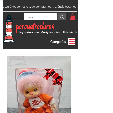
¿Quiénes somos?
¿Qué compramos?
¿Dónde estamos?
porcuatroduros
Segunda mano - Antigüedades - Coleccionismo
Categorías