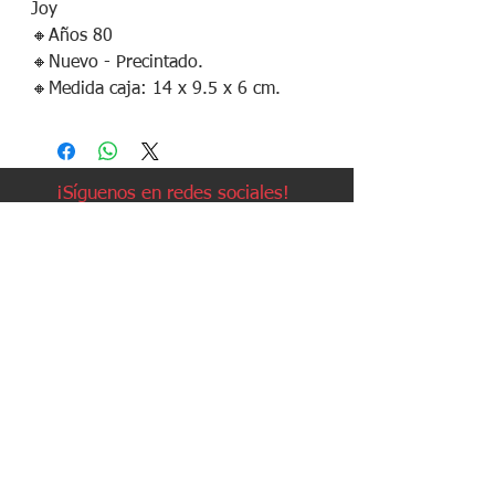
Joy
🔸️Años 80
🔸️Nuevo - Precintado.
🔸️Medida caja: 14 x 9.5 x 6 cm.
¡Síguenos en redes sociales!
Política de devoluciones
Política de cookies
Política de envíos
Aviso legal
Contacto
Política de privacidad