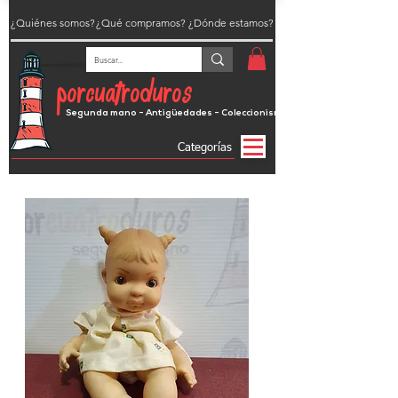
¿Quiénes somos?
¿Qué compramos?
¿Dónde estamos?
porcuatroduros
Segunda mano - Antigüedades - Coleccionismo
Categorías