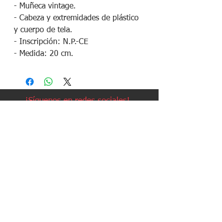
- Muñeca vintage.
- Cabeza y extremidades de plástico
y cuerpo de tela.
- Inscripción: N.P.-CE
- Medida: 20 cm.
¡Síguenos en redes sociales!
Política de devoluciones
Política de cookies
Política de envíos
Aviso legal
Contacto
Política de privacidad