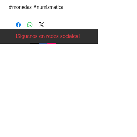
#monedas #numismatica
¡Síguenos en redes sociales!
Política de devoluciones
Política de cookies
Política de envíos
Aviso legal
Contacto
Política de privacidad
Contacto:
Avda. Ruzafa, 20, local 2