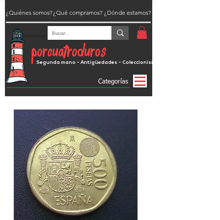
¿Quiénes somos?
¿Qué compramos?
¿Dónde estamos?
porcuatroduros
Segunda mano - Antigüedades - Coleccionismo
Categorías