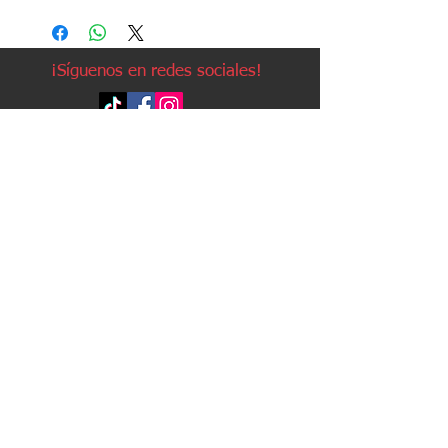
¡Síguenos en redes sociales!
Política de devoluciones
Política de cookies
Política de envíos
Aviso legal
Contacto
Política de privacidad
Contacto:
Avda. Ruzafa, 20, local 2
03501 - Benidorm (Alicante)
Teléfono: