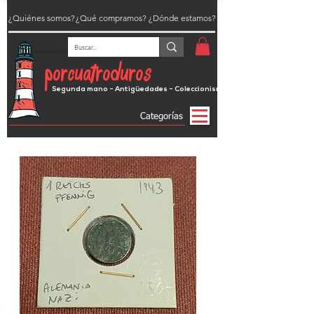
¿Quiénes somos?
¿Qué compramos?
¿Dónde estamos?
porcuatroduros
Segunda mano - Antigüedades - Coleccionismo
Categorías