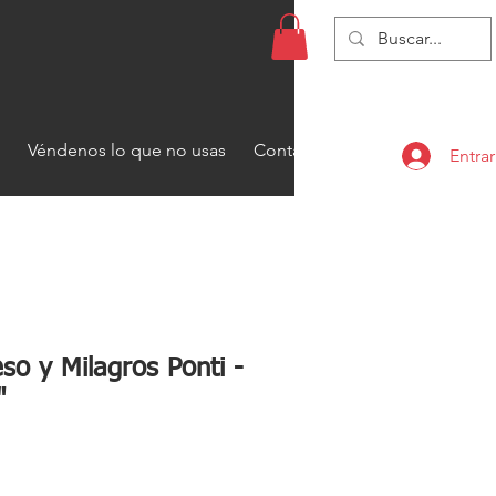
Véndenos lo que no usas
Contacto
Entrar
o y Milagros Ponti -
"