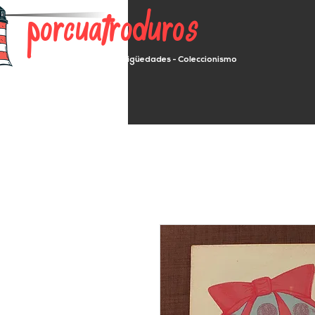
porcuatroduros
Segunda mano - Antigüedades - Coleccionismo