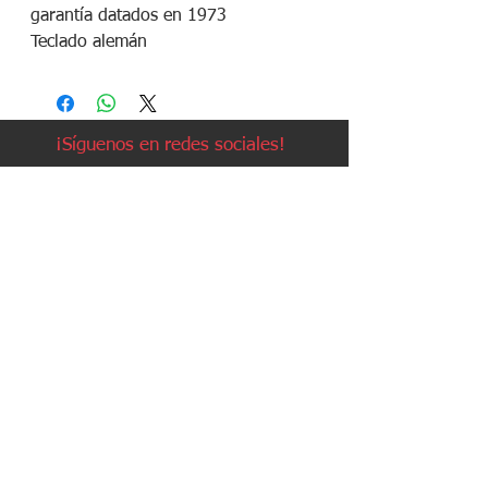
garantía datados en 1973
Teclado alemán
¡Síguenos en redes sociales!
Política de devoluciones
Política de cookies
Política de envíos
Aviso legal
Contacto
Política de privacidad
Contacto:
Avda. Ruzafa, 20, local 2