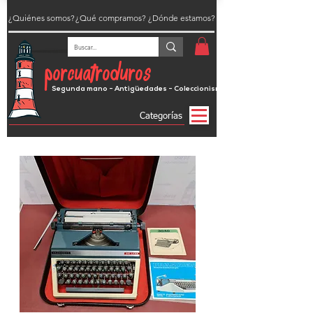
¿Quiénes somos?
¿Qué compramos?
¿Dónde estamos?
porcuatroduros
Segunda mano - Antigüedades - Coleccionismo
Categorías