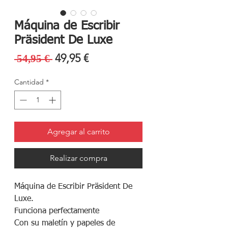
Máquina de Escribir
Präsident De Luxe
Precio
Precio
49,95 €
 54,95 € 
de
Cantidad
*
oferta
Agregar al carrito
Realizar compra
Máquina de Escribir Präsident De
Luxe.
Funciona perfectamente
Con su maletín y papeles de