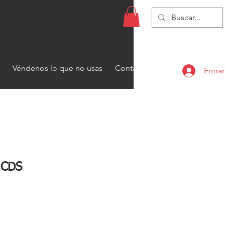
Véndenos lo que no usas
Contacto
Entrar
 CDS