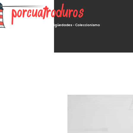
porcuatroduros
Segunda mano - Antigüedades - Coleccionismo