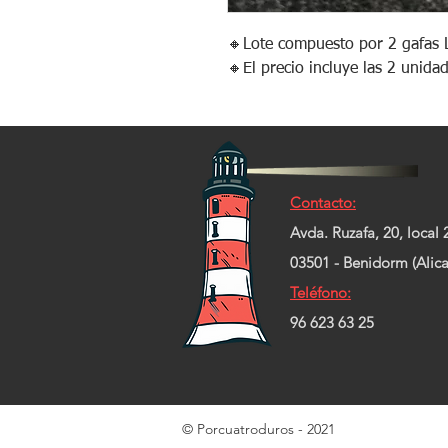
🔸️Lote compuesto por 2 gafas 
🔸️El precio incluye las 2 unida
Contacto:
Avda. Ruzafa, 20, local 
03501 - Benidorm (Alica
Teléfono:
96 623 63 25
© Porcuatroduros - 2021