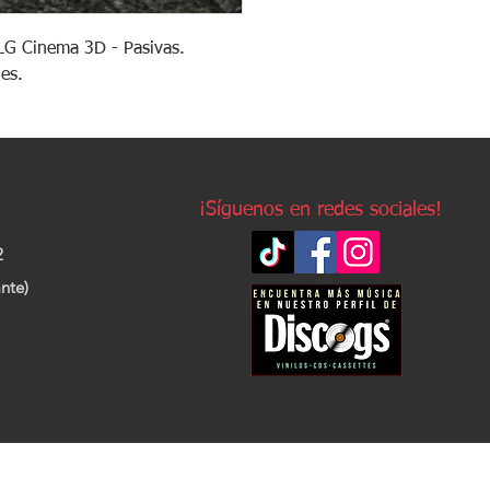
LG Cinema 3D - Pasivas.
des.
¡Síguenos en redes sociales!
2
nte)