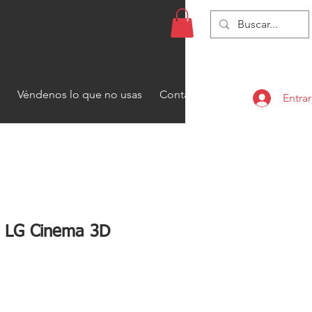
Véndenos lo que no usas
Contacto
Entrar
s LG Cinema 3D