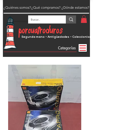
¿Quiénes somos?
¿Qué compramos?
¿Dónde estamos?
porcuatroduros
Segunda mano - Antigüedades - Coleccionismo
Categorías