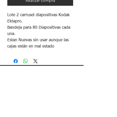
Realizar compra
Lote 2 carrusel diapositivas Kodak
Ektapro.
Bandeja para 80 Diapositivas cada
una.
Estan Nuevas sin usar aunque las
cajas están en mal estado
¡Síguenos en redes sociales!
Política de devoluciones
Política de cookies