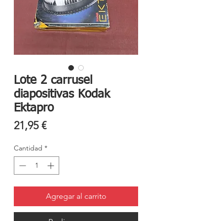
Lote 2 carrusel
diapositivas Kodak
Ektapro
Precio
21,95 €
Cantidad
*
Agregar al carrito