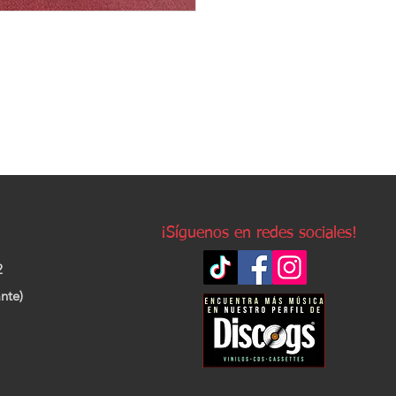
¡Síguenos en redes sociales!
2
nte)