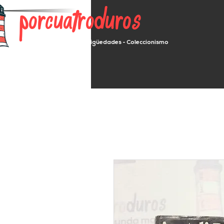
porcuatroduros
Segunda mano - Antigüedades - Coleccionismo