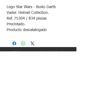
Lego Star Wars - Busto Darth
Vader. Helmet Collection.
Ref. 75304 / 834 piezas
Precintado.
Producto descatalogado
¡Síguenos en redes sociales!
Política de devoluciones
Política de cookies
Política de envíos
Aviso legal
Contacto
Política de privacidad