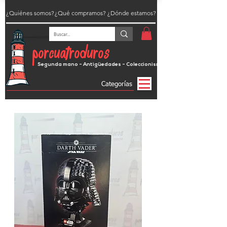
¿Quiénes somos?
¿Qué compramos?
¿Dónde estamos?
porcuatroduros
Segunda mano - Antigüedades - Coleccionismo
Categorías