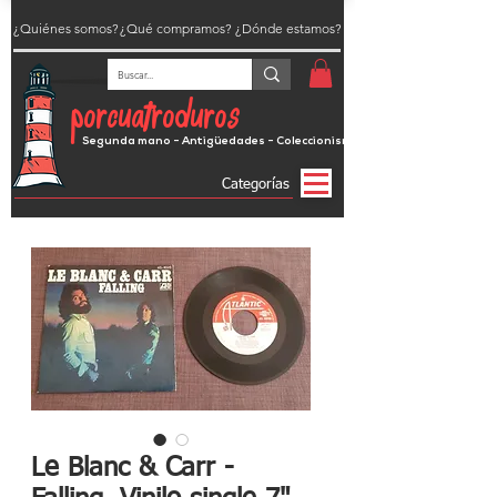
¿Quiénes somos?
¿Qué compramos?
¿Dónde estamos?
porcuatroduros
Segunda mano - Antigüedades - Coleccionismo
Categorías
Le Blanc & Carr -