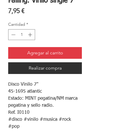
Falling. Vinilo single 7"
Precio
7,95 €
Cantidad
*
Agregar al carrito
Realizar compra
Disco Vinilo 7"
45-1695 atlantic
Estado: MINT pegatina/NM marca
pegatina y sello radio.
Ref. I0110
#disco #vinilo #musica #rock
#pop