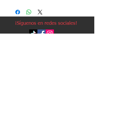
¡Síguenos en redes sociales!
Política de devoluciones
Política de cookies
Política de envíos
Aviso legal
Contacto
Política de privacidad
Contacto:
Avda. Ruzafa, 20, local 2
03501 - Benidorm (Alicante)
Teléfono: