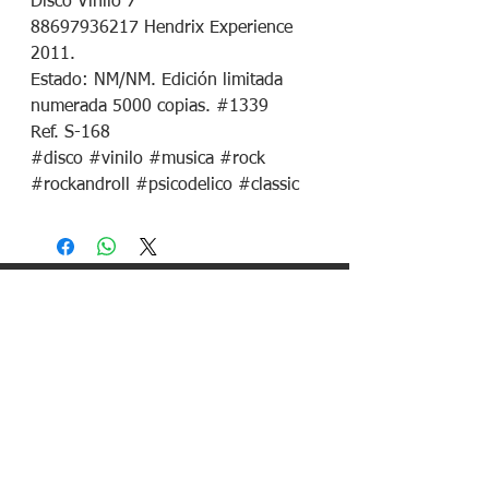
Disco Vinilo 7"
88697936217 Hendrix Experience
2011.
Estado: NM/NM. Edición limitada
numerada 5000 copias. #1339
Ref. S-168
#disco #vinilo #musica #rock
#rockandroll #psicodelico #classic
¡Síguenos en redes sociales!
Política de devoluciones
Política de cookies