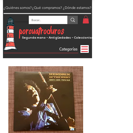
¿Quiénes somos?
¿Qué compramos?
¿Dónde estamos?
porcuatroduros
Segunda mano - Antigüedades - Coleccionismo
Categorías