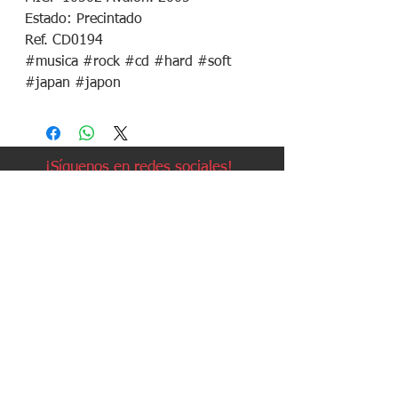
Estado: Precintado
Ref. CD0194
#musica #rock #cd #hard #soft
#japan #japon
¡Síguenos en redes sociales!
Política de devoluciones
Política de cookies
Política de envíos
Aviso legal
Contacto
Política de privacidad