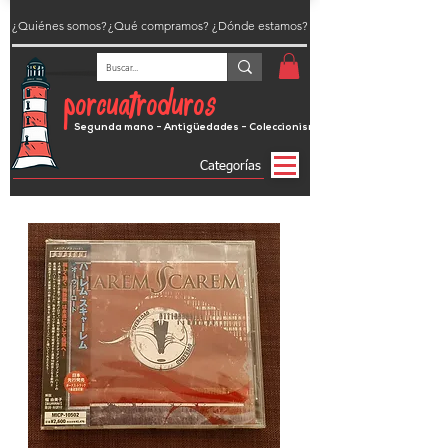
¿Quiénes somos?
¿Qué compramos?
¿Dónde estamos?
porcuatroduros
Segunda mano - Antigüedades - Coleccionismo
Categorías