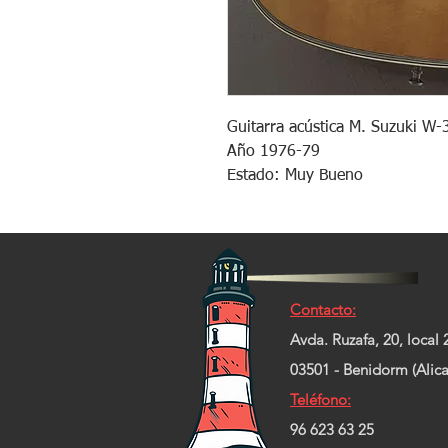
Guitarra acústica M. Suzuki W-
Año 1976-79
Estado: Muy Bueno
Contacto:
Avda. Ruzafa, 20, local 
03501 - Benidorm (Alica
Teléfono:
96 623 63 25