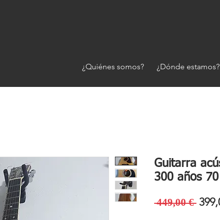
¿Quiénes somos?
¿Dónde estamos?
Guitarra acú
300 años 70
Prec
399,
 449,00 € 