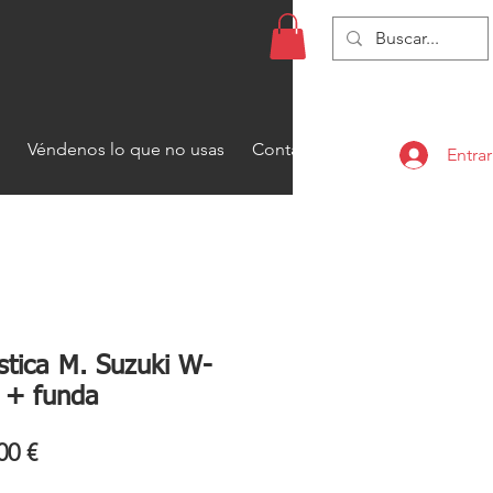
Véndenos lo que no usas
Contacto
Entrar
stica M. Suzuki W-
 + funda
io
Precio
00 €
de