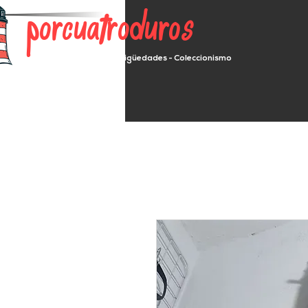
porcuatroduros
Segunda mano - Antigüedades - Coleccionismo