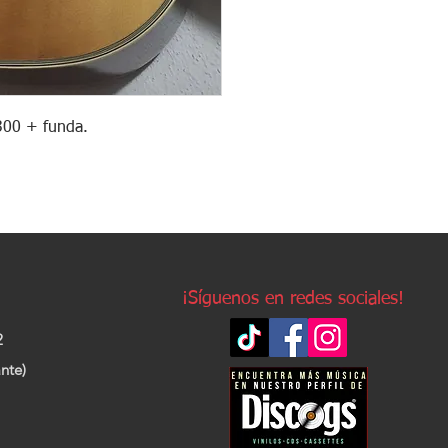
300 + funda.
¡Síguenos en redes sociales!
2
nte)