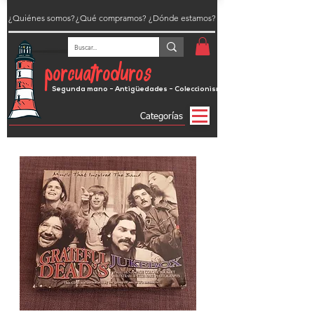
¿Quiénes somos?
¿Qué compramos?
¿Dónde estamos?
porcuatroduros
Segunda mano - Antigüedades - Coleccionismo
Categorías