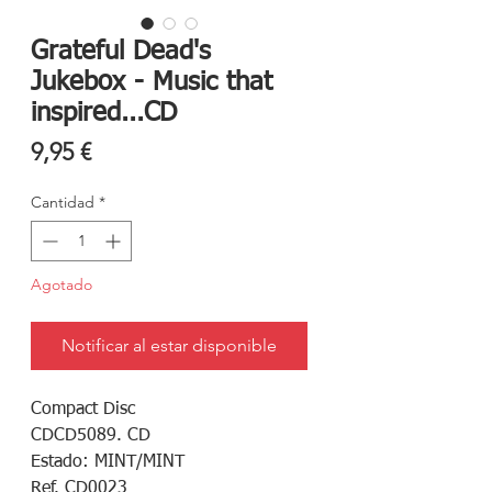
Grateful Dead's
Jukebox - Music that
inspired...CD
Precio
9,95 €
Cantidad
*
Agotado
Notificar al estar disponible
Compact Disc
CDCD5089. CD
Estado: MINT/MINT
Ref. CD0023