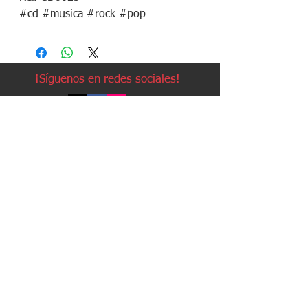
#cd #musica #rock #pop
¡Síguenos en redes sociales!
Política de devoluciones
Política de cookies
Política de envíos
Aviso legal
Contacto
Política de privacidad
Contacto:
Avda. Ruzafa, 20, local 2