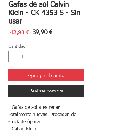
Gafas de sol Calvin
Klein - CK 4353 S - Sin
usar
Precio
Precio
39,90 €
 42,90 € 
de
Cantidad
*
oferta
Agregar al carrito
Realizar compra
- Gafas de sol a estrenar.
Totalmente nuevas. Proceden de
stock de óptica.
- Calvin Klein.