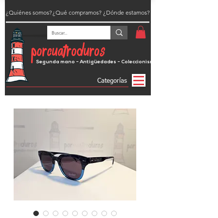
¿Quiénes somos?
¿Qué compramos?
¿Dónde estamos?
porcuatroduros
Segunda mano - Antigüedades - Coleccionismo
Categorías