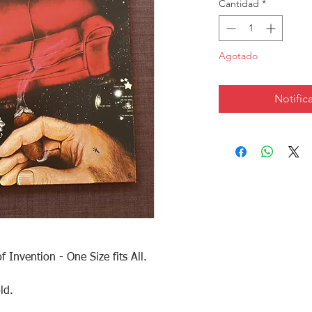
Cantidad
*
Agotado
Notifica
Invention - One Size fits All.
ld.