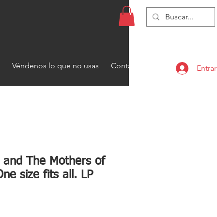
Véndenos lo que no usas
Contacto
Entrar
 and The Mothers of
ne size fits all. LP