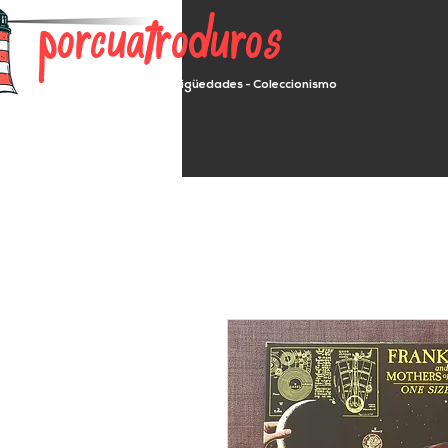
porcuatroduros
Segunda mano - Antigüedades - Coleccionismo