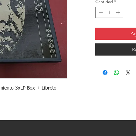
Cantidad
*
Ag
R
amiento 3xLP Box + Libreto