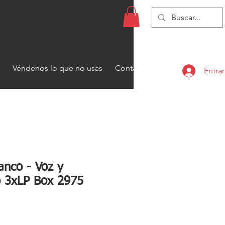
Véndenos lo que no usas
Contacto
Entrar
anco - Voz y
 3xLP Box 2975