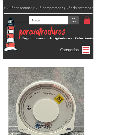
¿Quiénes somos?
¿Qué compramos?
¿Dónde estamos?
porcuatroduros
Segunda mano - Antigüedades - Coleccionismo
Categorías