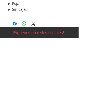
🔸 Psp.
🔸 Sin caja.
¡Síguenos en redes sociales!
Política de devoluciones
Política de cookies
Política de envíos
Aviso legal
Contacto
Política de privacidad
Contacto:
Avda. Ruzafa, 20, local 2