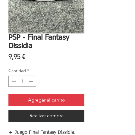
PSP - Final Fantasy
Dissidia
Precio
9,95 €
Cantidad
*
Agregar al carrito
Realizar compra
🔸 Juego Final Fantasy Dissidia.