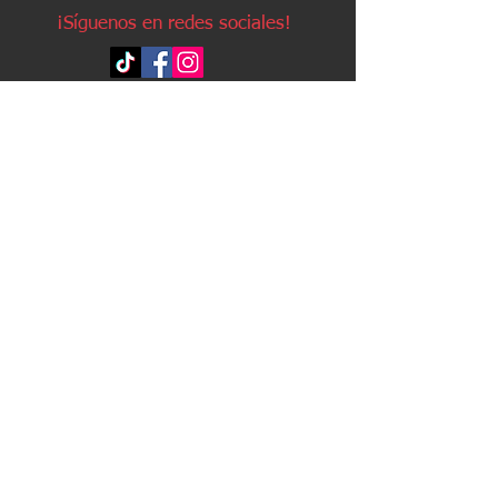
¡Síguenos en redes sociales!
Política de devoluciones
Política de cookies
Política de envíos
Aviso legal
Contacto
Política de privacidad
Contacto:
Avda. Ruzafa, 20, local 2
03501 - Benidorm (Alicante)
Teléfono:
96 623 63 25