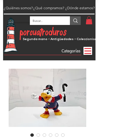
¿Quiénes somos?
¿Qué compramos?
¿Dónde estamos?
porcuatroduros
Segunda mano - Antigüedades - Coleccionismo
Categorías